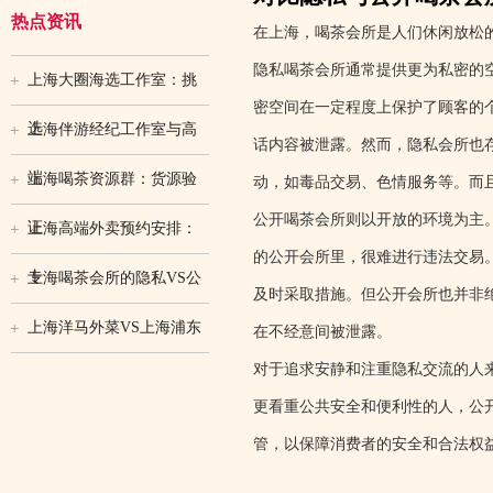
热点资讯
在上海，喝茶会所是人们休闲放松
隐私喝茶会所通常提供更为私密的
上海大圈海选工作室：挑
密空间在一定程度上保护了顾客的
选
上海伴游经纪工作室与高
话内容被泄露。然而，隐私会所也
端
上海喝茶资源群：货源验
动，如毒品交易、色情服务等。而
公开喝茶会所则以开放的环境为主
证
上海高端外卖预约安排：
的公开会所里，很难进行违法交易
专
上海喝茶会所的隐私VS公
及时采取措施。但公开会所也并非
上海洋马外菜VS上海浦东
在不经意间被泄露。
对于追求安静和注重隐私交流的人
更看重公共安全和便利性的人，公
管，以保障消费者的安全和合法权