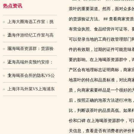
热点资讯
茶叶的重要渠道。然而，面对众多
的货源验证方法。 ## 查看商家
上海大圈海选工作室：挑
有营业执照、食品经营许可证等。
选
上海伴游经纪工作室与高
可以登录当地的工商行政管理部门
端
上海喝茶资源群：货源验
件的有效期，过期的证件可能意味着
要的影响。在上海喝茶资源群中，
证
上海高端外卖预约安排：
产区会有地理标志证明商标，商家
专
上海喝茶会所的隐私VS公
地茶叶的特点和品质标准，对比商家
上海洋马外菜VS上海浦东
质，向商家索要样品是一个很好的
后，按照正确的泡茶方法进行冲泡
比，判断该茶叶的品质高低。如果样
价和口碑 在上海喝茶资源群中，
关信息，查看是否有消费者的评价